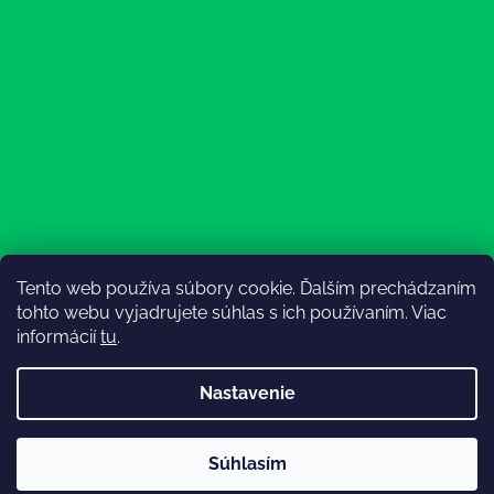
Tento web používa súbory cookie. Ďalším prechádzaním
Sledovať na Instagrame
tohto webu vyjadrujete súhlas s ich používaním. Viac
informácií
tu
.
Nastavenie
💚3.8-9.8.2027 infolinka z dôvodu dovolenky bude
Súhlasím
nedostupná (na email reagujeme nonstop), expedícia ako
Vytvoril Shoptet
obvykle💚Ďakujeme, že ste s nami💚