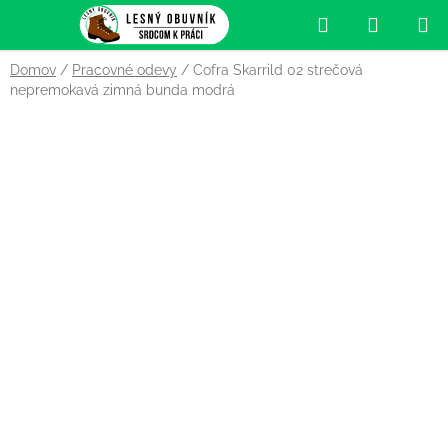
Prejsť
Hľadať
NÁKUP
na
obsah
KOŠÍK
Domov
/
Pracovné odevy
/
Cofra Skarrild 02 strečová
nepremokavá zimná bunda modrá