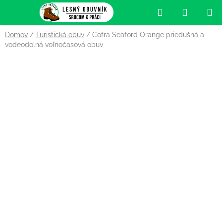
Prejsť
Hľadať
NÁKUP
na
obsah
KOŠÍK
Domov
/
Turistická obuv
/
Cofra Seaford Orange priedušná a
vodeodolná voľnočasová obuv