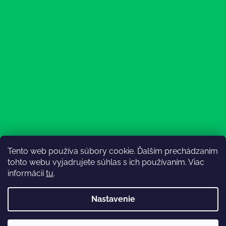
Tento web používa súbory cookie. Ďalším prechádzaním
Sledovať na Instagrame
tohto webu vyjadrujete súhlas s ich používaním. Viac
informácií
tu
.
Nastavenie
💚3.8-9.8.2027 infolinka z dôvodu dovolenky bude