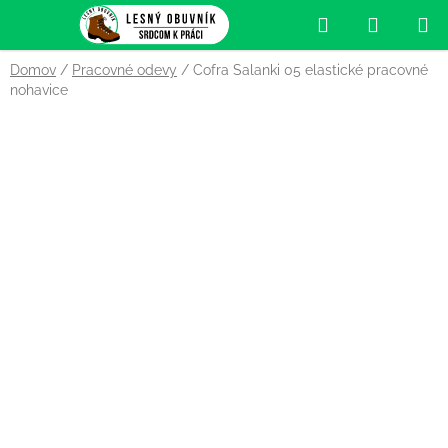
Prejsť
Hľadať
NÁKUP
na
obsah
KOŠÍK
Domov
/
Pracovné odevy
/
Cofra Salanki 05 elastické pracovné
nohavice