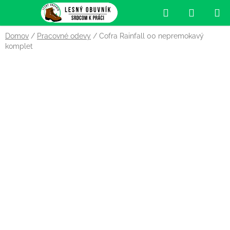
Prejsť
Hľadať
NÁKUP
na
obsah
KOŠÍK
Domov
/
Pracovné odevy
/
Cofra Rainfall 00 nepremokavý
komplet