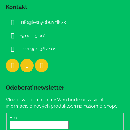
á
Kontakt
p
ä
info
@
lesnyobuvnik.sk
t
i
(9:00-15:00)
e
+421 950 367 101
Odoberať newsletter
Vložte svoj e-mail a my Vám budeme zasielať
informácie o nových produktoch na našom e-shope.
Email