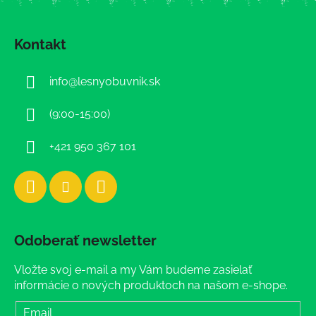
Z
á
Kontakt
p
ä
info
@
lesnyobuvnik.sk
t
i
(9:00-15:00)
e
+421 950 367 101
Odoberať newsletter
Vložte svoj e-mail a my Vám budeme zasielať
informácie o nových produktoch na našom e-shope.
Email