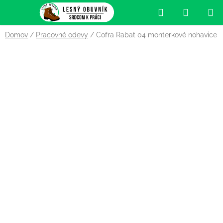
Prejsť
Hľadať
NÁKUP
na
obsah
KOŠÍK
Domov
/
Pracovné odevy
/
Cofra Rabat 04 monterkové nohavice