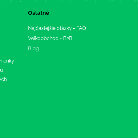
Ostatné
Najčastejšie otázky - FAQ
Veľkoobchod - B2B
Blog
mienky
ru
ých