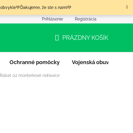
 obvykle💚Ďakujeme, že ste s nami💚
Prihlásenie
Registrácia
nia tovaru
Podmienky ochrany osobných údajov
Moja o
PRÁZDNY KOŠÍK
NÁKUPNÝ
KOŠÍK
Ochranné pomôcky
Vojenská obuv
Výpr
 Rabat 02 monterkové nohavice