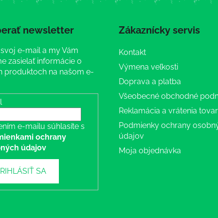
erať newsletter
Zákaznícky servis
 svoj e-mail a my Vám
Kontakt
 zasielať informácie o
Výmena veľkosti
 produktoch na našom e-
Doprava a platba
Všeobecné obchodné pod
l
Reklamácia a vrátenia tova
Podmienky ochrany osobn
ením e-mailu súhlasíte s
údajov
ienkami ochrany
ných údajov
Moja objednávka
RIHLÁSIŤ SA