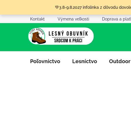
Prejsť
💚3.8-9.8.2027 infolinka z dôvodu dov
na
obsah
Kontakt
Výmena veľkosti
Doprava a pla
Poľovníctvo
Lesníctvo
Outdoor