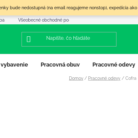
olenky bude nedostupná (na email reagujeme nonstop), expedícia ako
tba
Všeobecné obchodné podmienky
Reklamácia a vráte
 vybavenie
Pracovná obuv
Pracovné odevy
Domov
/
Pracovné odevy
/
Cofra