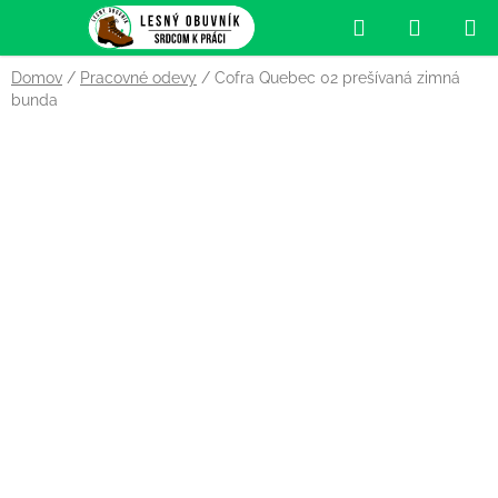
Prejsť
Hľadať
NÁKUP
na
obsah
KOŠÍK
Domov
/
Pracovné odevy
/
Cofra Quebec 02 prešívaná zimná
bunda