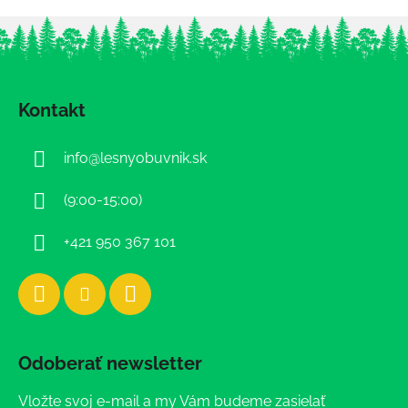
Z
á
Kontakt
p
ä
info
@
lesnyobuvnik.sk
t
i
(9:00-15:00)
e
+421 950 367 101
Odoberať newsletter
Vložte svoj e-mail a my Vám budeme zasielať