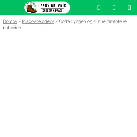
Prejsť
Hľadať
NÁKUP
na
obsah
KOŠÍK
Domov
/
Pracovné odevy
/
Cofra Lyngen 05 zimné zateplené
nohavice