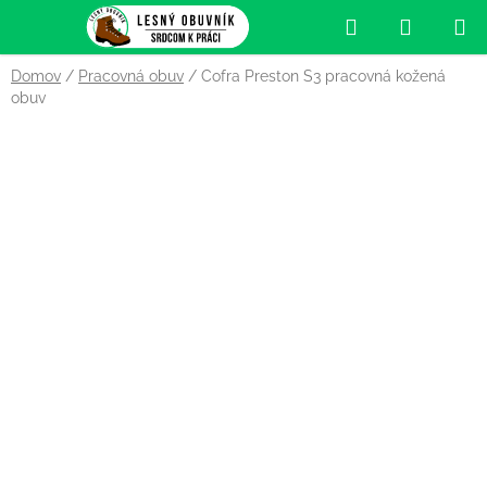
Prejsť
Hľadať
NÁKUP
na
obsah
KOŠÍK
Domov
/
Pracovná obuv
/
Cofra Preston S3 pracovná kožená
obuv