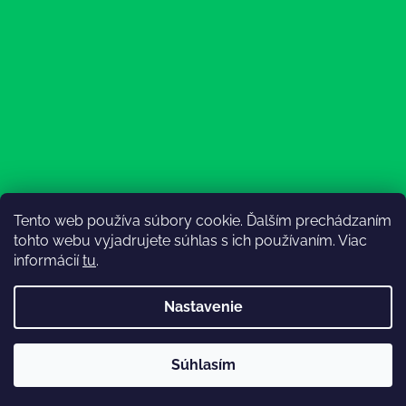
Tento web používa súbory cookie. Ďalším prechádzaním
Sledovať na Instagrame
tohto webu vyjadrujete súhlas s ich používaním. Viac
informácií
tu
.
Nastavenie
Súhlasím
Vytvoril Shoptet
💚Doprava od 130€ zadarmo💚
Copyright 2026
Lesný Obuvník
. Všetky práva vyhradené.