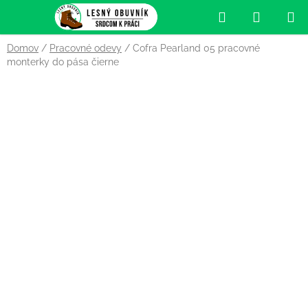
Prejsť
Hľadať
NÁKUP
na
obsah
KOŠÍK
Domov
/
Pracovné odevy
/
Cofra Pearland 05 pracovné
monterky do pása čierne