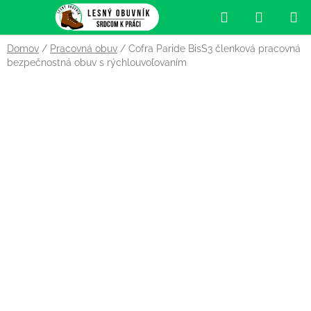
Prejsť
Hľadať
NÁKUP
na
obsah
KOŠÍK
Domov
/
Pracovná obuv
/
Cofra Paride BisS3 členková pracovná
bezpečnostná obuv s rýchlouvoľovaním