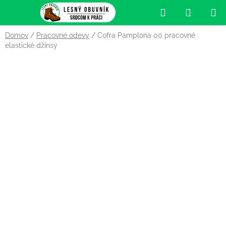
Prejsť
Hľadať
NÁKUP
na
obsah
KOŠÍK
Domov
/
Pracovné odevy
/
Cofra Pamplona 00 pracovné
elastické džínsy