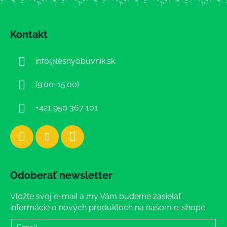
Z
á
Kontakt
p
ä
info
@
lesnyobuvnik.sk
t
i
(9:00-15:00)
e
+421 950 367 101
Odoberať newsletter
Vložte svoj e-mail a my Vám budeme zasielať
informácie o nových produktoch na našom e-shope.