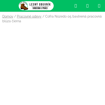
Prejsť
Hľadať
NÁKUP
na
obsah
KOŠÍK
Domov
/
Pracovné odevy
/
Cofra Nozedo 05 bavlnená pracovná
blúza čierna