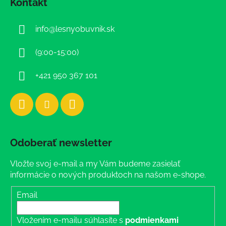
Kontakt
p
ä
info
@
lesnyobuvnik.sk
t
i
(9:00-15:00)
e
+421 950 367 101
Odoberať newsletter
Vložte svoj e-mail a my Vám budeme zasielať
informácie o nových produktoch na našom e-shope.
Email
Vložením e-mailu súhlasíte s
podmienkami