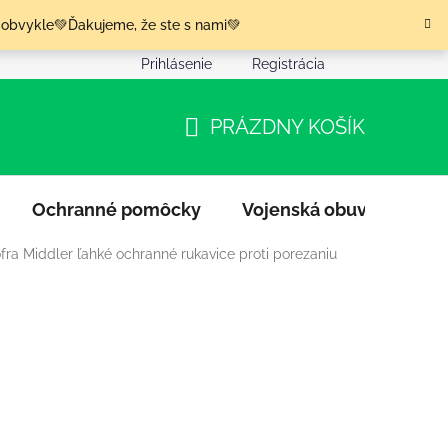
 obvykle💚Ďakujeme, že ste s nami💚
Prihlásenie
Registrácia
nia tovaru
Podmienky ochrany osobných údajov
Moja o
PRÁZDNY KOŠÍK
NÁKUPNÝ
KOŠÍK
Ochranné pomôcky
Vojenská obuv
Výpr
fra Middler ľahké ochranné rukavice proti porezaniu