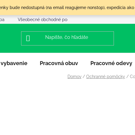
olenky bude nedostupná (na email reagujeme nonstop), expedícia ako
tba
Všeobecné obchodné podmienky
Reklamácia a vráte
 vybavenie
Pracovná obuv
Pracovné odevy
Domov
/
Ochranné pomôcky
/
Co