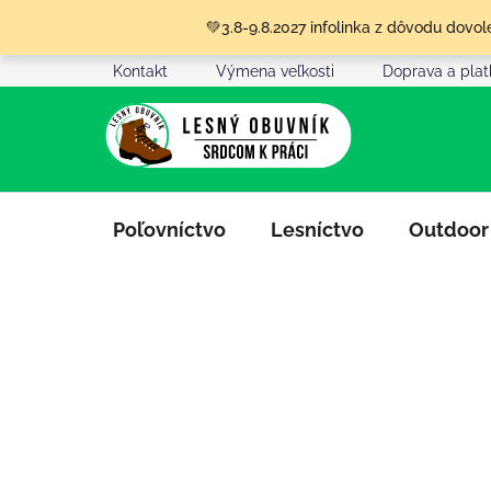
Prejsť
💚3.8-9.8.2027 infolinka z dôvodu dov
na
obsah
Kontakt
Výmena veľkosti
Doprava a pla
Poľovníctvo
Lesníctvo
Outdoor