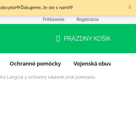
 obvykle💚Ďakujeme, že ste s nami💚
Prihlásenie
Registrácia
nia tovaru
Podmienky ochrany osobných údajov
Moja o
PRÁZDNY KOŠÍK
NÁKUPNÝ
KOŠÍK
Ochranné pomôcky
Vojenská obuv
Výpr
fra Longcut 5 ochranný rukávnik proti porezaniu