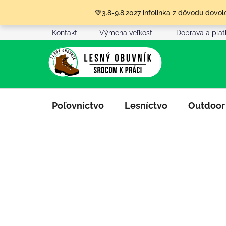
Prejsť
💚3.8-9.8.2027 infolinka z dôvodu dov
na
obsah
Kontakt
Výmena veľkosti
Doprava a pla
Poľovníctvo
Lesníctvo
Outdoor