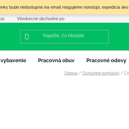
olenky bude nedostupná (na email reagujeme nonstop), expedícia ako
tba
Všeobecné obchodné podmienky
Reklamácia a vráte
 vybavenie
Pracovná obuv
Pracovné odevy
Domov
/
Ochranné pomôcky
/
Co