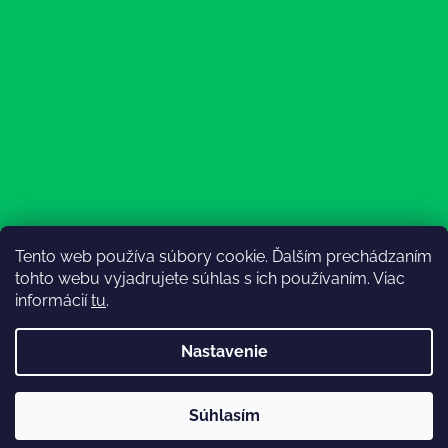
Tento web používa súbory cookie. Ďalším prechádzaním
Sledovať na Instagrame
tohto webu vyjadrujete súhlas s ich používaním. Viac
informácií
tu
.
Nastavenie
💚3.8-9.8.2027 infolinka z dôvodu dovolenky bude
Súhlasím
nedostupná (na email reagujeme nonstop), expedícia ako
Vytvoril Shoptet
obvykle💚Ďakujeme, že ste s nami💚
Copyright 2026
Lesný Obuvník
. Všetky práva vyhradené.