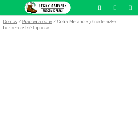
Prejsť
Hľadať
NÁKUP
na
obsah
KOŠÍK
Domov
/
Pracovná obuv
/
Cofra Merano S3 hnedé nízke
bezpečnostné topánky