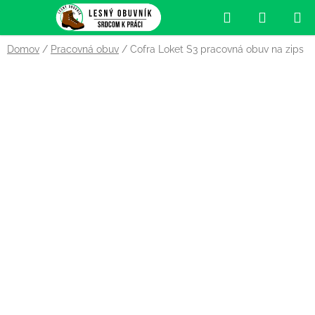
Prejsť
Hľadať
NÁKUP
na
obsah
KOŠÍK
Domov
/
Pracovná obuv
/
Cofra Loket S3 pracovná obuv na zips