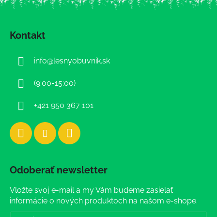
Z
á
Kontakt
p
ä
info
@
lesnyobuvnik.sk
t
i
(9:00-15:00)
e
+421 950 367 101
Odoberať newsletter
Vložte svoj e-mail a my Vám budeme zasielať
informácie o nových produktoch na našom e-shope.