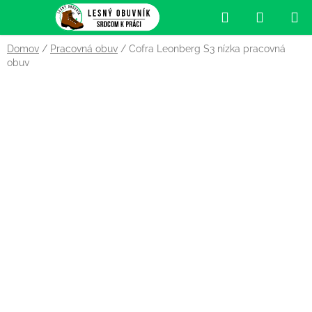
Prejsť
Hľadať
NÁKUP
na
obsah
KOŠÍK
Domov
/
Pracovná obuv
/
Cofra Leonberg S3 nízka pracovná
obuv