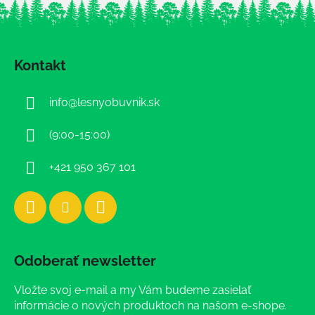
Z
á
Kontakt
p
ä
info
@
lesnyobuvnik.sk
t
i
(9:00-15:00)
e
+421 950 367 101
Odoberať newsletter
Vložte svoj e-mail a my Vám budeme zasielať
informácie o nových produktoch na našom e-shope.