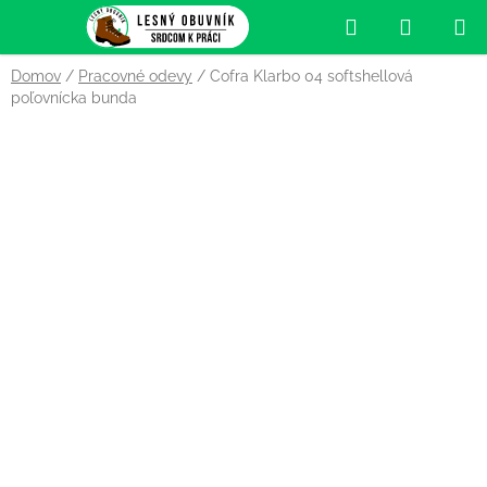
Prejsť
Hľadať
NÁKUP
na
obsah
KOŠÍK
Domov
/
Pracovné odevy
/
Cofra Klarbo 04 softshellová
poľovnícka bunda