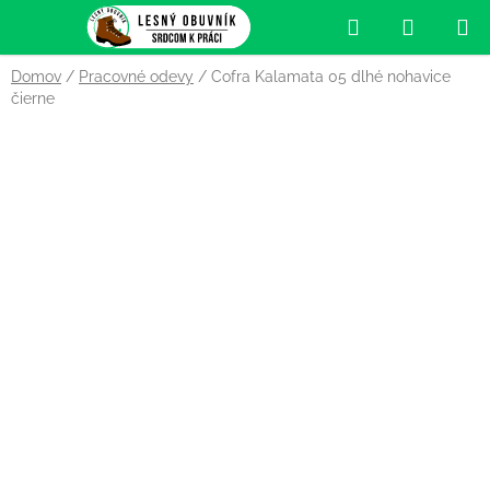
Prejsť
Hľadať
NÁKUP
na
obsah
KOŠÍK
Domov
/
Pracovné odevy
/
Cofra Kalamata 05 dlhé nohavice
čierne