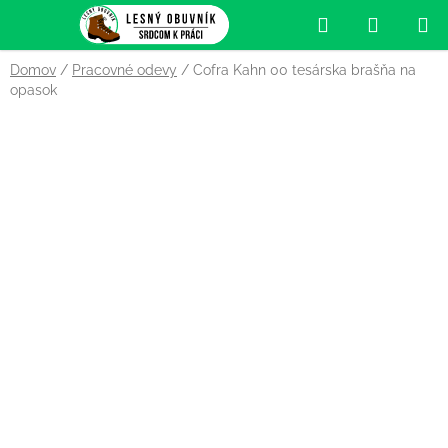
Prejsť
Hľadať
NÁKUP
na
obsah
KOŠÍK
Domov
/
Pracovné odevy
/
Cofra Kahn 00 tesárska brašňa na
opasok