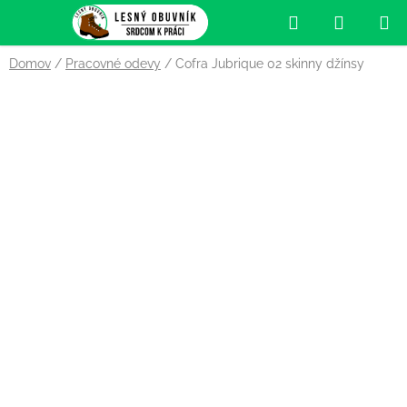
Prejsť
Hľadať
NÁKUP
na
obsah
KOŠÍK
Domov
/
Pracovné odevy
/
Cofra Jubrique 02 skinny džínsy