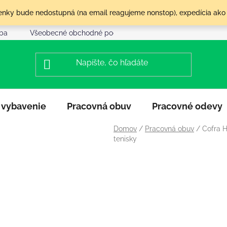
olenky bude nedostupná (na email reagujeme nonstop), expedícia ako
tba
Všeobecné obchodné podmienky
Reklamácia a vráte
 vybavenie
Pracovná obuv
Pracovné odevy
Domov
/
Pracovná obuv
/
Cofra 
tenisky