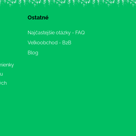
Ostatné
Najčastejšie otázky - FAQ
Veľkoobchod - B2B
Blog
mienky
ru
ých