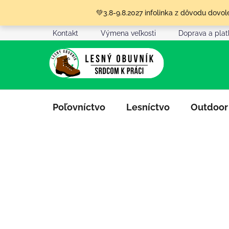
Prejsť
💚3.8-9.8.2027 infolinka z dôvodu dov
na
obsah
Kontakt
Výmena veľkosti
Doprava a pla
Poľovníctvo
Lesníctvo
Outdoor