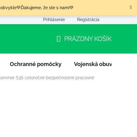
 obvykle💚Ďakujeme, že ste s nami💚
Prihlásenie
Registrácia
nia tovaru
Podmienky ochrany osobných údajov
Moja o
PRÁZDNY KOŠÍK
NÁKUPNÝ
KOŠÍK
Ochranné pomôcky
Vojenská obuv
Výpr
Hammer S3S celoročné bezpečnostné pracovné