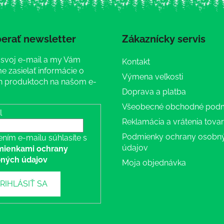
erať newsletter
Zákaznícky servis
 svoj e-mail a my Vám
Kontakt
 zasielať informácie o
Výmena veľkosti
 produktoch na našom e-
Doprava a platba
Všeobecné obchodné pod
l
Reklamácia a vrátenia tova
Podmienky ochrany osobn
ením e-mailu súhlasíte s
údajov
ienkami ochrany
ných údajov
Moja objednávka
RIHLÁSIŤ SA