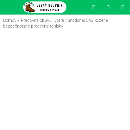
Prejsť
Hľadať
NÁKUP
na
obsah
KOŠÍK
Domov
/
Pracovná obuv
/
Cofra Functional S3S kožené
bezpečnostné pracovné tenisky