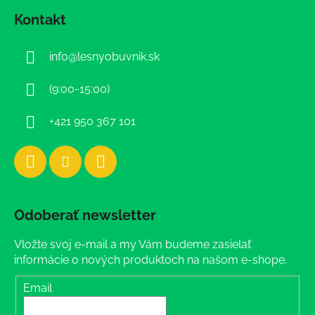
á
Kontakt
p
ä
info
@
lesnyobuvnik.sk
t
i
(9:00-15:00)
e
+421 950 367 101
Odoberať newsletter
Vložte svoj e-mail a my Vám budeme zasielať
informácie o nových produktoch na našom e-shope.
Email