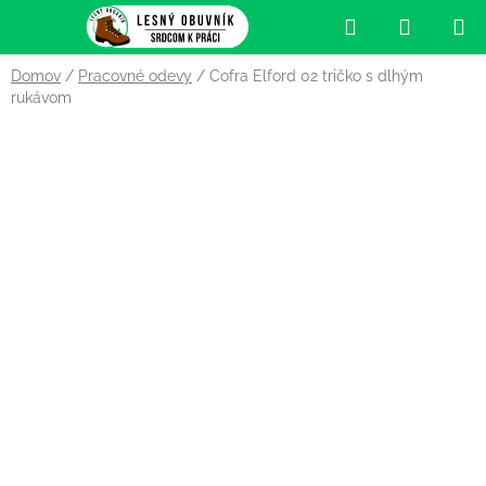
Prejsť
Hľadať
NÁKUP
na
obsah
KOŠÍK
Domov
/
Pracovné odevy
/
Cofra Elford 02 tričko s dlhým
rukávom