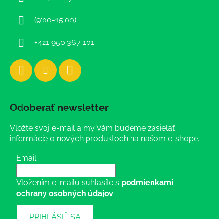
t
i
(9:00-15:00)
e
+421 950 367 101
Odoberať newsletter
Vložte svoj e-mail a my Vám budeme zasielať
informácie o nových produktoch na našom e-shope.
Email
Vložením e-mailu súhlasíte s
podmienkami
ochrany osobných údajov
PRIHLÁSIŤ SA