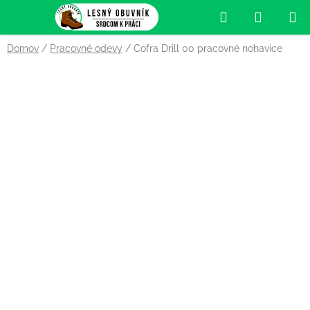
Prejsť
Hľadať
NÁKUP
na
obsah
KOŠÍK
Domov
/
Pracovné odevy
/
Cofra Drill 00 pracovné nohavice