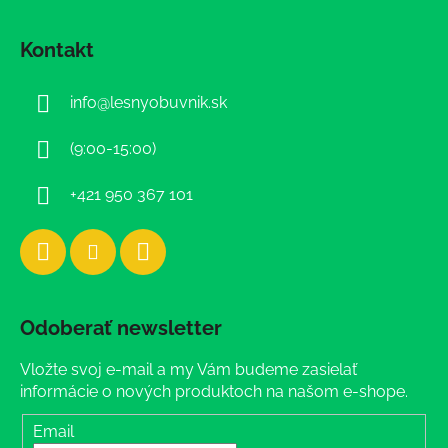
Z
á
Kontakt
p
ä
info
@
lesnyobuvnik.sk
t
i
(9:00-15:00)
e
+421 950 367 101
Odoberať newsletter
Vložte svoj e-mail a my Vám budeme zasielať
informácie o nových produktoch na našom e-shope.
Email