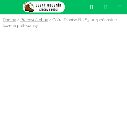
Prejsť
Hľadať
NÁKUP
na
obsah
KOŠÍK
Domov
/
Pracovná obuv
/
Cofra Dioniso Bis S3 bezpečnostné
kožené poltopánky