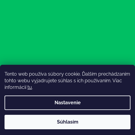
Tento web používa súbory cookie. Ďalším prechádzaním
Sledovať na Instagrame
tohto webu vyjadrujete súhlas s ich používaním. Viac
informácií
tu
.
Nastavenie
Súhlasím
Vytvoril Shoptet
💚Doprava od 130€ zadarmo💚
Copyright 2026
Lesný Obuvník
. Všetky práva vyhradené.