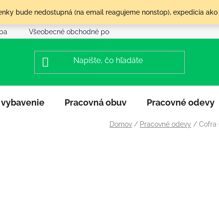
olenky bude nedostupná (na email reagujeme nonstop), expedícia ako
tba
Všeobecné obchodné podmienky
Reklamácia a vráte
 vybavenie
Pracovná obuv
Pracovné odevy
Domov
/
Pracovné odevy
/
Cofra