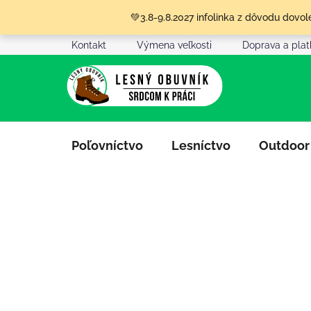
Prejsť
💚3.8-9.8.2027 infolinka z dôvodu dov
na
obsah
Kontakt
Výmena veľkosti
Doprava a pla
Poľovníctvo
Lesníctvo
Outdoor