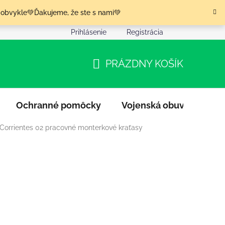
 obvykle💚Ďakujeme, že ste s nami💚
Prihlásenie
Registrácia
nia tovaru
Podmienky ochrany osobných údajov
Moja o
PRÁZDNY KOŠÍK
NÁKUPNÝ
KOŠÍK
Ochranné pomôcky
Vojenská obuv
Výpr
 Corrientes 02 pracovné monterkové kraťasy