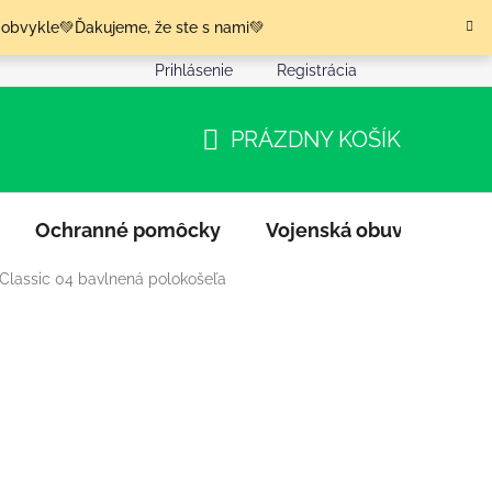
 obvykle💚Ďakujeme, že ste s nami💚
Prihlásenie
Registrácia
nia tovaru
Podmienky ochrany osobných údajov
Moja o
PRÁZDNY KOŠÍK
NÁKUPNÝ
KOŠÍK
Ochranné pomôcky
Vojenská obuv
Výpr
 Classic 04 bavlnená polokošeľa