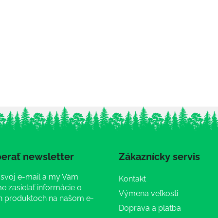
erať newsletter
Zákaznícky servis
 svoj e-mail a my Vám
Kontakt
 zasielať informácie o
Výmena veľkosti
 produktoch na našom e-
Doprava a platba