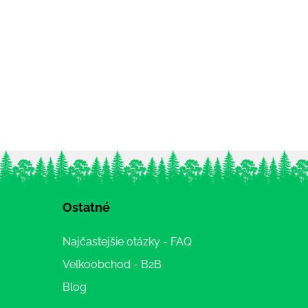
Ostatné
Najčastejšie otázky - FAQ
Veľkoobchod - B2B
Blog