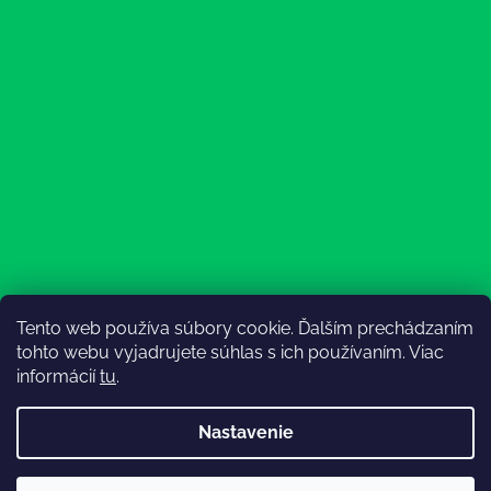
Tento web používa súbory cookie. Ďalším prechádzaním
Sledovať na Instagrame
tohto webu vyjadrujete súhlas s ich používaním. Viac
informácií
tu
.
Nastavenie
💚3.8-9.8.2027 infolinka z dôvodu dovolenky bude