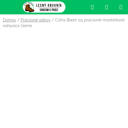
Prejsť
Hľadať
NÁKUP
na
obsah
KOŠÍK
Domov
/
Pracovné odevy
/
Cofra Biwer 05 pracovné montérkové
nohavice čierne