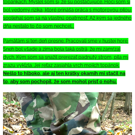
topánkach. Myslel som si, že sú postačujúce. Hoci som si
bol vedomý rizika, ktoré prináša práca s motorovou pílou,
spoliehal som sa na vlastnú opatrnosť. Až kým sa jedného
dňa nestalo to čo som nechcel...
Pamätám si ten deň presne. Pracovali sme v hustej hore.
Sneh bol všade a zima bola taká ostrá, že mi zamŕzal
dych. Kým som sa snažil prerezať padnutý strom, píla mi
zrazu vykĺzla. Jej reťaz zasiahla vrch mojich topánok.
Nešlo to hlboko, ale aj ten krátky okamih mi stačil na
to, aby som pochopil, že som mohol prísť o nohu.