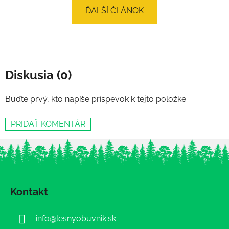
ĎALŠÍ ČLÁNOK
Diskusia (0)
Buďte prvý, kto napíše príspevok k tejto položke.
PRIDAŤ KOMENTÁR
Z
á
Kontakt
p
ä
info
@
lesnyobuvnik.sk
t