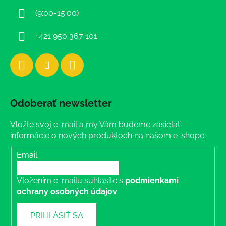
i
(9:00-15:00)
e
+421 950 367 101
Odoberať newsletter
Vložte svoj e-mail a my Vám budeme zasielať
informácie o nových produktoch na našom e-shope.
Email
Vložením e-mailu súhlasíte s
podmienkami
ochrany osobných údajov
PRIHLÁSIŤ SA