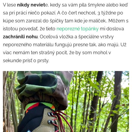
V lese
nikdy neviet
e, kedy sa vám píla šmykne alebo keď
sa pri práci niečo pokazí. A čo čert nechcel, 3 týždne po
kúpe som zarezal do špičky tam kde je malíček.. Môžem s
istotou povedať, že tieto
neporezné topánky
mi doslova
zachránili nohu
. Oceľová vložka a špeciálne vrstvy
neporezného materiálu fungujú presne tak, ako majú. Už
viac nemám ten strašný pocit, že by som mohol v
sekunde prísť o prsty.