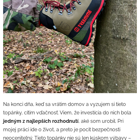
Na konci dňa, keď sa vrátim domov a vyzujem si tieto
topánky, cítim vďačnosť. Viem, že investícia do nich bola
jedným z najlepších rozhodnutí
, aké som urobil. Pri
mojej práci ide o život, a preto je pocit bezpečnosti
neoceniteľný. Tieto topánky nie sú len kúskom výbavy –