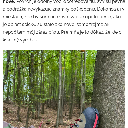
nové.
Povrch je odolný voči opotrebovaniu, švy sú pevné
a podrážka nevykazuje známky poškodenia. Dokonca aj v
miestach, kde by som očakával väčšie opotrebenie, ako
je oblasť špičky, sú stále ako nové, samozrejme ak
nepočítam môj zárez pílou. Pre mňa je to dôkaz, že ide o
kvalitný výrobok.