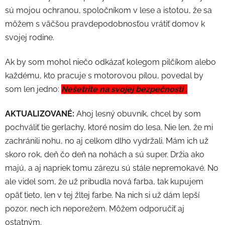
sú mojou ochranou, spoločníkom v lese a istotou, že sa
môžem s väčšou pravdepodobnosťou vrátiť domov k
svojej rodine.
Ak by som mohol niečo odkázať kolegom pilčíkom alebo
každému, kto pracuje s motorovou pílou, povedal by
som len jedno:
Nešetrite na svojej bezpečnosti
.
AKTUALIZOVANÉ:
Ahoj lesný obuvník, chcel by som
pochváliť tie gerlachy, ktoré nosím do lesa. Nie len, že mi
zachránili nohu, no aj celkom dlho vydržali. Mám ich už
skoro rok, deň čo deň na nohách a sú super. Držia ako
majú, a aj napriek tomu zárezu sú stále nepremokavé. No
ale videl som, že už pribudla nová farba, tak kupujem
opäť tieto, len v tej žltej farbe. Na nich si už dám lepší
pozor, nech ich neporežem. Môžem odporučiť aj
ostatným.