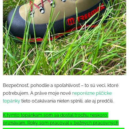
Bezpečnosť, pohodlie a spoľahlivosť – to sú veci, ktoré
potrebujem. A práve moje nové
neporézne pilčícke
topánky
tieto očakávania nielen splnili, ale aj predčili.
K týmto topánkam som sa dostal trochu neskoro,
priznávam. Roky som pracoval v bežných pracovných