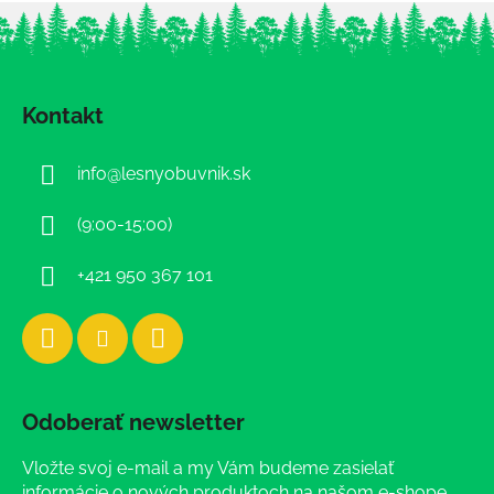
Z
á
Kontakt
p
ä
info
@
lesnyobuvnik.sk
t
i
(9:00-15:00)
e
+421 950 367 101
Odoberať newsletter
Vložte svoj e-mail a my Vám budeme zasielať
informácie o nových produktoch na našom e-shope.