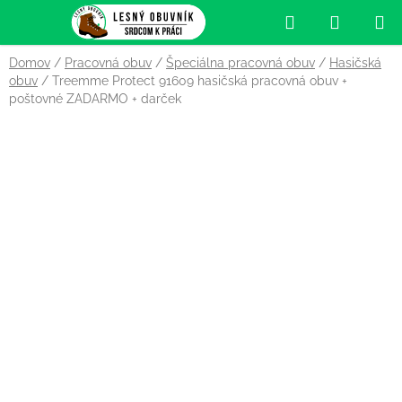
Prejsť
Hľadať
NÁKUP
na
obsah
KOŠÍK
Domov
/
Pracovná obuv
/
Špeciálna pracovná obuv
/
Hasičská
obuv
/
Treemme Protect 91609 hasičská pracovná obuv
+
poštovné ZADARMO + darček