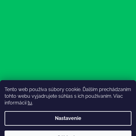
Tento web používa súbory cookie. Ďalším prechádzaním
Sledovať na Instagrame
tohto webu vyjadrujete súhlas s ich používaním. Viac
informácií
tu
.
Nastavenie
💚3.8-9.8.2027 infolinka z dôvodu dovolenky bude