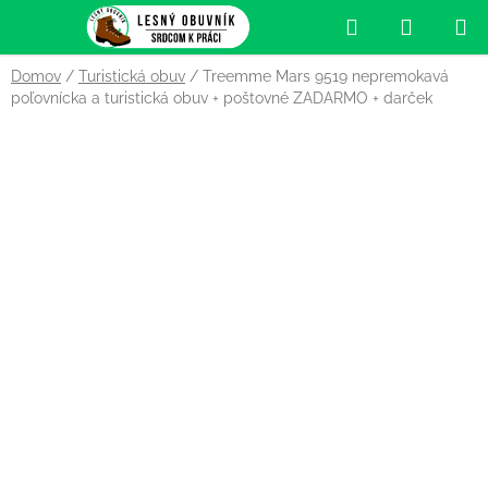
Prejsť
Hľadať
NÁKUP
na
obsah
KOŠÍK
Domov
/
Turistická obuv
/
Treemme Mars 9519 nepremokavá
poľovnícka a turistická obuv
+ poštovné ZADARMO + darček