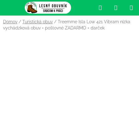
Prejsť
Hľadať
NÁKUP
na
obsah
KOŠÍK
Domov
/
Turistická obuv
/
Treemme Isla Low 421 Vibram nízka
vychádzková obuv
+ poštovné ZADARMO + darček