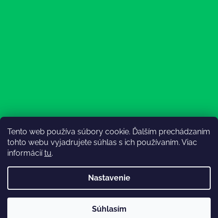
Tento web používa súbory cookie. Ďalším prechádzaním
Sledovať na Instagrame
tohto webu vyjadrujete súhlas s ich používaním. Viac
informácií
tu
.
Nastavenie
💚3.8-9.8.2027 infolinka z dôvodu dovolenky bude
Súhlasím
nedostupná (na email reagujeme nonstop), expedícia ako
Vytvoril Shoptet