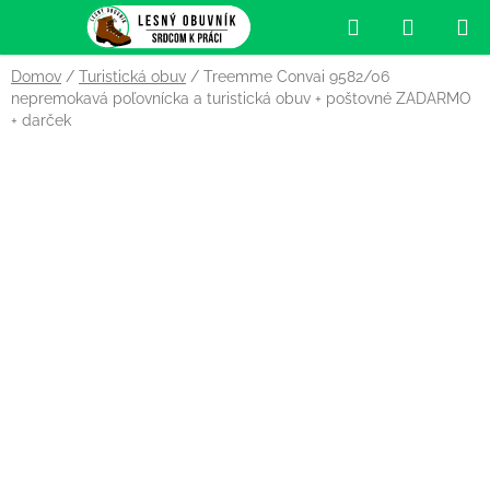
Prejsť
Hľadať
NÁKUP
na
obsah
KOŠÍK
Domov
/
Turistická obuv
/
Treemme Convai 9582/06
nepremokavá poľovnícka a turistická obuv
+ poštovné ZADARMO
+ darček