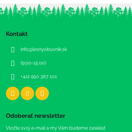
Z
á
Kontakt
p
ä
info
@
lesnyobuvnik.sk
t
i
(9:00-15:00)
e
+421 950 367 101
Odoberať newsletter
Vložte svoj e-mail a my Vám budeme zasielať