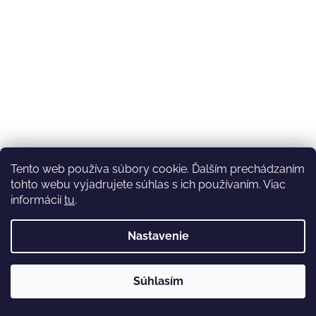
Tento web používa súbory cookie. Ďalším prechádzaním
tohto webu vyjadrujete súhlas s ich používaním. Viac
informácií
tu
.
Nastavenie
💚3.8-9.8.2027 infolinka z dôvodu dovolenky bude
Súhlasím
nedostupná (na email reagujeme nonstop), expedícia ako
obvykle💚Ďakujeme, že ste s nami💚