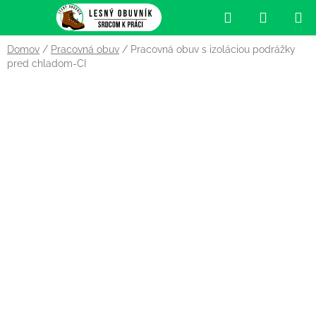
Prejsť
Hľadať
NÁKUP
na
obsah
KOŠÍK
Domov
/
Pracovná obuv
/
Pracovná obuv s izoláciou podrážky
pred chladom-CI