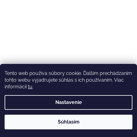
Tento web používa súbory cookie. Ďalším prechádzaním
tohto webu vyjadrujete súhlas s ich používaním. Viac
informácií
tu
.
Nastavenie
💚3.8-9.8.2027 infolinka z dôvodu dovolenky bude
Súhlasím
nedostupná (na email reagujeme nonstop), expedícia ako
obvykle💚Ďakujeme, že ste s nami💚