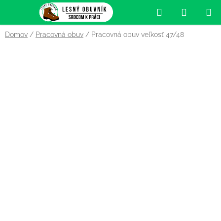
Prejsť
Hľadať
NÁKUP
na
obsah
KOŠÍK
Domov
/
Pracovná obuv
/
Pracovná obuv veľkosť 47/48