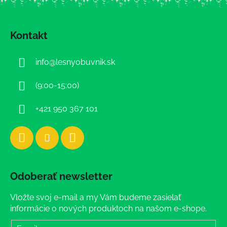
Z
á
Kontakt
p
ä
info
@
lesnyobuvnik.sk
t
i
(9:00-15:00)
e
+421 950 367 101
Odoberať newsletter
Vložte svoj e-mail a my Vám budeme zasielať
informácie o nových produktoch na našom e-shope.