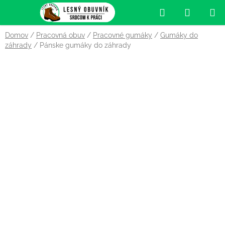
Prejsť
Hľadať
NÁKUP
na
obsah
KOŠÍK
Domov
/
Pracovná obuv
/
Pracovné gumáky
/
Gumáky do
záhrady
/
Pánske gumáky do záhrady