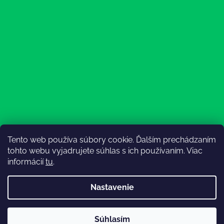
Tento web používa súbory cookie. Ďalším prechádzaním
Sledovať na Instagrame
tohto webu vyjadrujete súhlas s ich používaním. Viac
informácií
tu
.
Nastavenie
💚3.8-9.8.2027 infolinka z dôvodu dovolenky bude
Súhlasím
nedostupná (na email reagujeme nonstop), expedícia ako