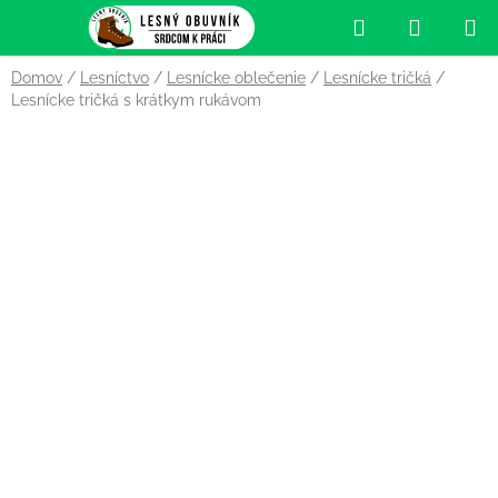
Prejsť
Hľadať
NÁKUP
na
obsah
KOŠÍK
Domov
/
Lesníctvo
/
Lesnícke oblečenie
/
Lesnícke tričká
/
Lesnícke tričká s krátkym rukávom