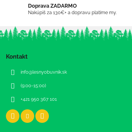
Doprava ZADARMO
Nakúpiš za 130€+ a dopravu platíme my.
Z
á
Kontakt
p
ä
info
@
lesnyobuvnik.sk
t
i
(9:00-15:00)
e
+421 950 367 101