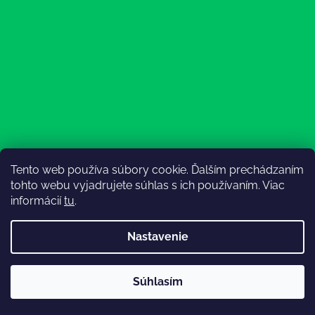
Tento web používa súbory cookie. Ďalším prechádzaním
Sledovať na Instagrame
tohto webu vyjadrujete súhlas s ich používaním. Viac
informácií
tu
.
Nastavenie
💚3.8-9.8.2027 infolinka z dôvodu dovolenky bude
Súhlasím
nedostupná (na email reagujeme nonstop), expedícia ako
Vytvoril Shoptet
obvykle💚Ďakujeme, že ste s nami💚
Copyright 2026
Lesný Obuvník
. Všetky práva vyhradené.