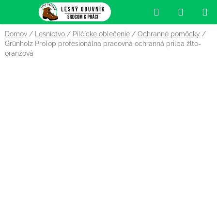
Prejsť
Hľadať
NÁKUP
na
obsah
KOŠÍK
Domov
/
Lesníctvo
/
Pilčícke oblečenie
/
Ochranné pomôcky
/
Grünholz ProTop profesionálna pracovná ochranná prilba žlto-
oranžová