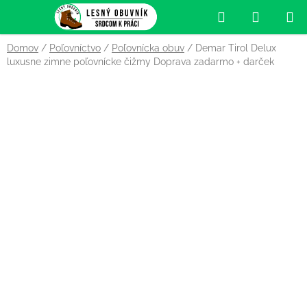
Prejsť
Hľadať
NÁKUP
na
obsah
KOŠÍK
Domov
/
Poľovníctvo
/
Poľovnícka obuv
/
Demar Tirol Delux
luxusne zimne poľovnícke čižmy
Doprava zadarmo + darček