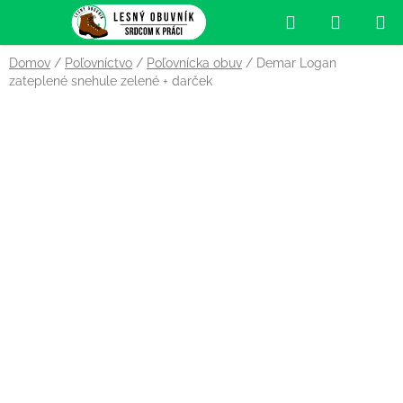
Prejsť
Hľadať
NÁKUP
na
obsah
KOŠÍK
Domov
/
Poľovníctvo
/
Poľovnícka obuv
/
Demar Logan
zateplené snehule zelené
+ darček