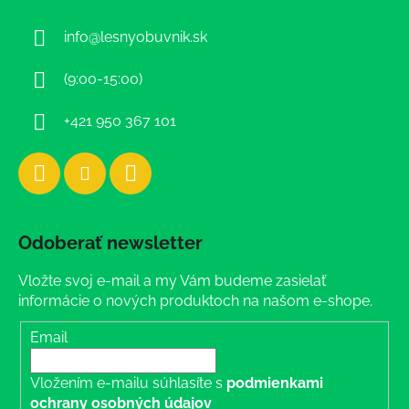
ä
info
@
lesnyobuvnik.sk
t
i
(9:00-15:00)
e
+421 950 367 101
Odoberať newsletter
Vložte svoj e-mail a my Vám budeme zasielať
informácie o nových produktoch na našom e-shope.
Email
Vložením e-mailu súhlasíte s
podmienkami
ochrany osobných údajov