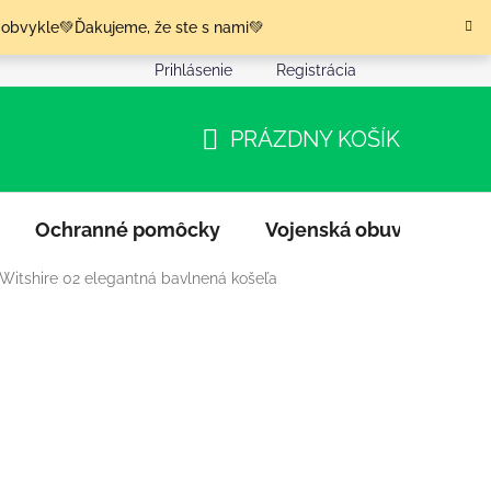
 obvykle💚Ďakujeme, že ste s nami💚
Prihlásenie
Registrácia
nia tovaru
Podmienky ochrany osobných údajov
Moja o
PRÁZDNY KOŠÍK
NÁKUPNÝ
KOŠÍK
Ochranné pomôcky
Vojenská obuv
Výpr
 Witshire 02 elegantná bavlnená košeľa