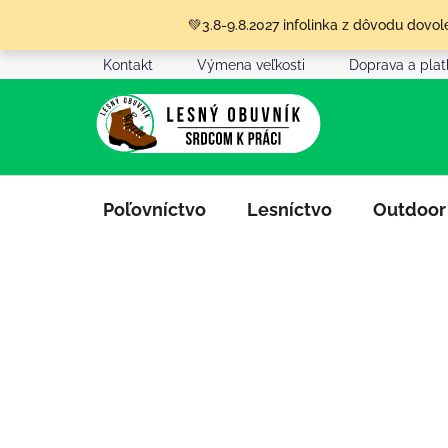
Prejsť
💚3.8-9.8.2027 infolinka z dôvodu dov
na
obsah
Kontakt
Výmena veľkosti
Doprava a pla
Poľovníctvo
Lesníctvo
Outdoor