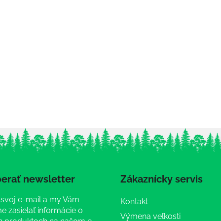
erať newsletter
Zákaznícky servis
 svoj e-mail a my Vám
Kontakt
 zasielať informácie o
Výmena veľkosti