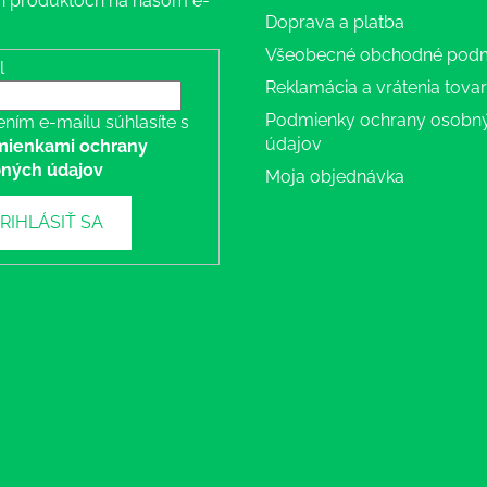
 produktoch na našom e-
Doprava a platba
Všeobecné obchodné pod
l
Reklamácia a vrátenia tova
Podmienky ochrany osobn
ením e-mailu súhlasíte s
údajov
ienkami ochrany
ných údajov
Moja objednávka
RIHLÁSIŤ SA