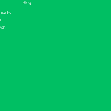
Blog
mienky
ru
ých