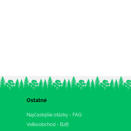
Ostatné
Najčastejšie otázky - FAQ
Veľkoobchod - B2B