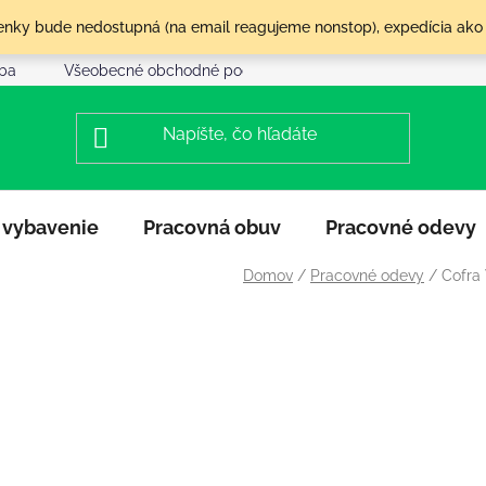
olenky bude nedostupná (na email reagujeme nonstop), expedícia ako
tba
Všeobecné obchodné podmienky
Reklamácia a vráte
 vybavenie
Pracovná obuv
Pracovné odevy
Domov
/
Pracovné odevy
/
Cofra