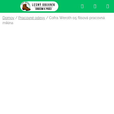
Prejsť
Hľadať
NÁKUP
na
obsah
KOŠÍK
Domov
/
Pracovné odevy
/
Cofra Weroth 05 flísová pracovná
mikina