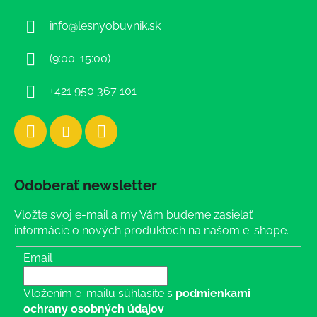
ä
info
@
lesnyobuvnik.sk
t
i
(9:00-15:00)
e
+421 950 367 101
Odoberať newsletter
Vložte svoj e-mail a my Vám budeme zasielať
informácie o nových produktoch na našom e-shope.
Email
Vložením e-mailu súhlasíte s
podmienkami
ochrany osobných údajov