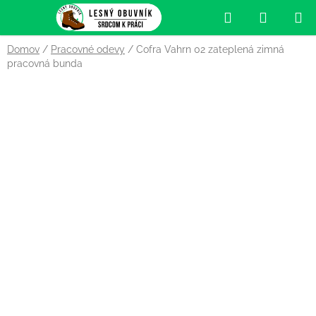
Prejsť
Hľadať
NÁKUP
na
obsah
KOŠÍK
Domov
/
Pracovné odevy
/
Cofra Vahrn 02 zateplená zimná
pracovná bunda