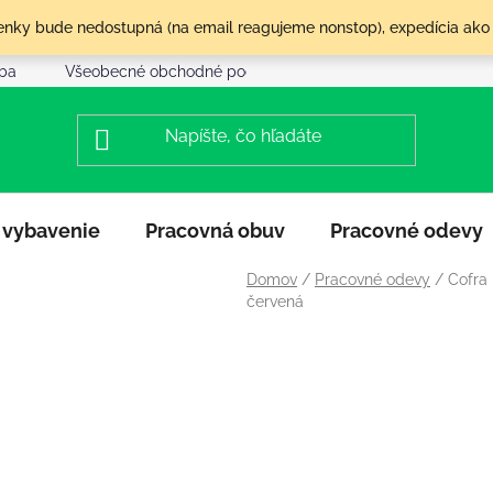
olenky bude nedostupná (na email reagujeme nonstop), expedícia ako
tba
Všeobecné obchodné podmienky
Reklamácia a vráte
 vybavenie
Pracovná obuv
Pracovné odevy
Domov
/
Pracovné odevy
/
Cofra
červená