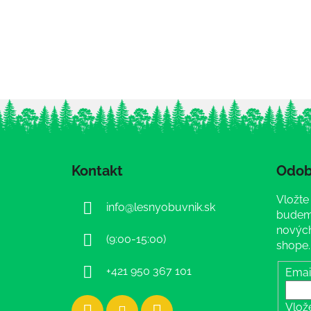
Z
á
Kontakt
Odob
p
ä
Vložte
info
@
lesnyobuvnik.sk
t
budeme
i
nových
(9:00-15:00)
shope.
e
+421 950 367 101
Emai
Vlož