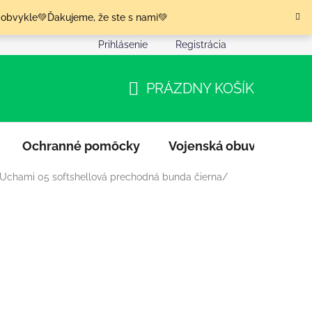
 obvykle💚Ďakujeme, že ste s nami💚
Prihlásenie
Registrácia
nia tovaru
Podmienky ochrany osobných údajov
Moja o
PRÁZDNY KOŠÍK
NÁKUPNÝ
KOŠÍK
Ochranné pomôcky
Vojenská obuv
Výpr
 Uchami 05 softshellová prechodná bunda čierna/