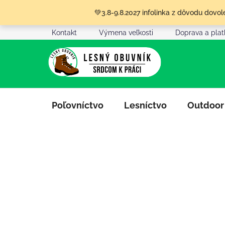
Prejsť
💚3.8-9.8.2027 infolinka z dôvodu dov
na
obsah
Kontakt
Výmena veľkosti
Doprava a pla
Poľovníctvo
Lesníctvo
Outdoor