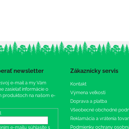
erať newsletter
Zákaznícky servis
 svoj e-mail a my Vám
Kontakt
 zasielať informácie o
Výmena veľkosti
 produktoch na našom e-
Doprava a platba
Všeobecné obchodné pod
l
Reklamácia a vrátenia tova
Podmienky ochrany osobn
ením e-mailu súhlasíte s