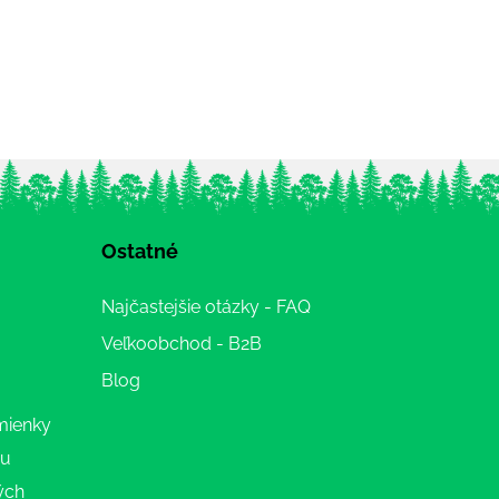
Ostatné
Najčastejšie otázky - FAQ
Veľkoobchod - B2B
Blog
mienky
ru
ých