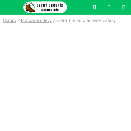
Prejsť
Hľadať
NÁKUP
na
obsah
KOŠÍK
Domov
/
Pracovné odevy
/
Cofra Tile 00 pracovné kraťasy