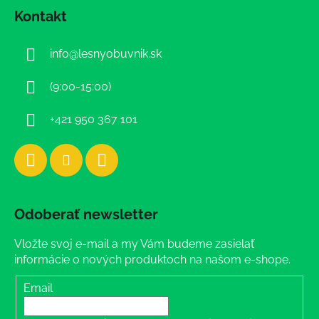
á
Kontakt
p
ä
info
@
lesnyobuvnik.sk
t
i
(9:00-15:00)
e
+421 950 367 101
Odoberať newsletter
Vložte svoj e-mail a my Vám budeme zasielať
informácie o nových produktoch na našom e-shope.
Email