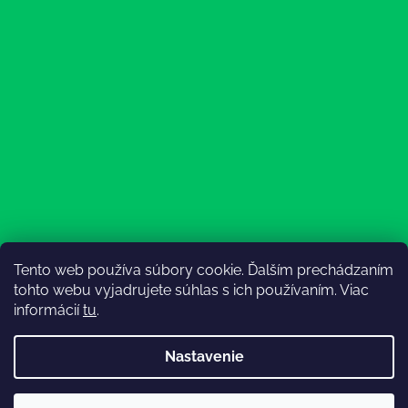
Tento web používa súbory cookie. Ďalším prechádzaním
Sledovať na Instagrame
tohto webu vyjadrujete súhlas s ich používaním. Viac
informácií
tu
.
Nastavenie
💚3.8-9.8.2027 infolinka z dôvodu dovolenky bude