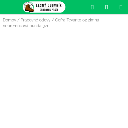
Prejsť
Hľadať
NÁKUP
na
obsah
KOŠÍK
Domov
/
Pracovné odevy
/
Cofra Tevanto 02 zimná
nepremokavá bunda 3v1