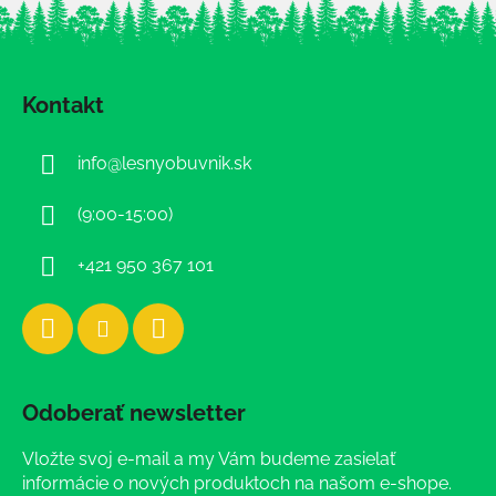
Z
á
Kontakt
p
ä
info
@
lesnyobuvnik.sk
t
i
(9:00-15:00)
e
+421 950 367 101
Odoberať newsletter
Vložte svoj e-mail a my Vám budeme zasielať
informácie o nových produktoch na našom e-shope.