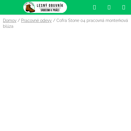
Prejsť
Hľadať
NÁKUP
na
obsah
KOŠÍK
Domov
/
Pracovné odevy
/
Cofra Stone 04 pracovná monterková
blúza