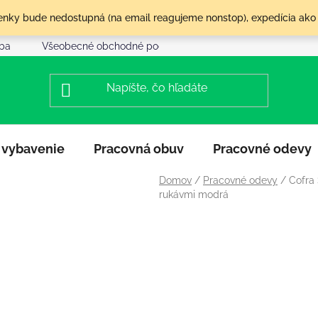
olenky bude nedostupná (na email reagujeme nonstop), expedícia ako
tba
Všeobecné obchodné podmienky
Reklamácia a vráte
 vybavenie
Pracovná obuv
Pracovné odevy
Domov
/
Pracovné odevy
/
Cofra
rukávmi modrá