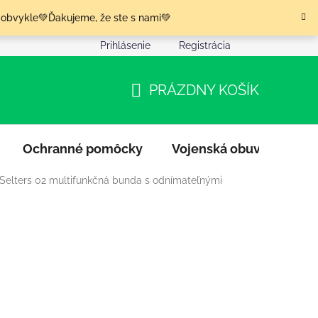
 obvykle💚Ďakujeme, že ste s nami💚
Prihlásenie
Registrácia
nia tovaru
Podmienky ochrany osobných údajov
Moja o
PRÁZDNY KOŠÍK
NÁKUPNÝ
KOŠÍK
Ochranné pomôcky
Vojenská obuv
Výpr
 Selters 02 multifunkčná bunda s odnímateľnými