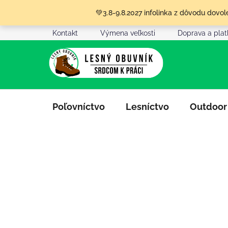
Prejsť
💚3.8-9.8.2027 infolinka z dôvodu dov
na
obsah
Kontakt
Výmena veľkosti
Doprava a pla
Poľovníctvo
Lesníctvo
Outdoor